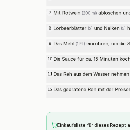
Mit
Rotwein
ablöschen un
7
(200 ml)
Lorbeerblätter
und
Nelken
h
8
(2)
(5)
Das
Mehl
einrühren, um die 
9
(1 EL)
Die Sauce für ca. 15 Minuten köchel
10
Das Reh aus dem Wasser nehmen u
11
Das gebratene Reh mit der Preisel
12
Einkaufsliste für dieses Rezept 