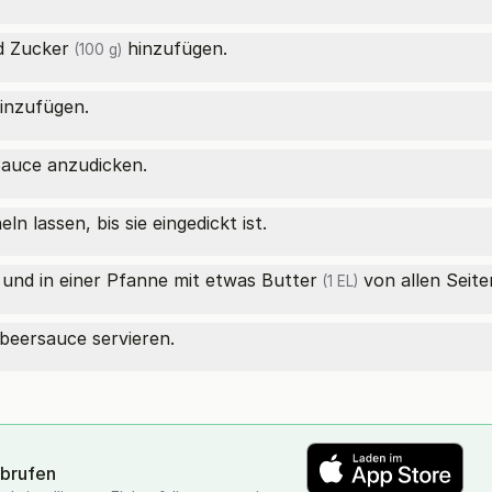
d
Zucker
hinzufügen.
(100 g)
inzufügen.
Sauce anzudicken.
n lassen, bis sie eingedickt ist.
nd in einer Pfanne mit etwas
Butter
von allen Seite
(1 EL)
beersauce servieren.
abrufen