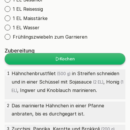
1 EL Reisessig
1 EL Maisstärke
1 EL Wasser
Frühlingszwiebeln zum Garnieren
Zubereitung
Kochen
Hähnchenbrustfilet
in Streifen schneiden
1
(500 g)
und in einer Schüssel mit
Sojasauce
,
Honig
(2 EL)
(1
, Ingwer und Knoblauch marinieren.
EL)
Das marinierte Hähnchen in einer Pfanne
2
anbraten, bis es durchgegart ist.
Zucchini, Paprika, Karotte und
Brokkoli
3
(200 g)