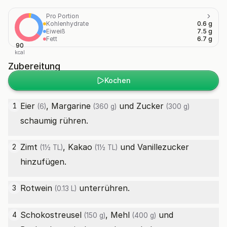
Pro Portion
Kohlenhydrate
0.6 g
Eiweiß
7.5 g
Fett
6.7 g
90
kcal
Zubereitung
Kochen
Eier
,
Margarine
und
Zucker
1
(6)
(360 g)
(300 g)
schaumig rühren.
Zimt
,
Kakao
und Vanillezucker
2
(1½ TL)
(1½ TL)
hinzufügen.
Rotwein
unterrühren.
3
(0.13 L)
Schokostreusel
,
Mehl
und
4
(150 g)
(400 g)