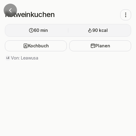
Rotweinkuchen
60
min
90
kcal
Kochbuch
Planen
Von:
Leawusa
LE