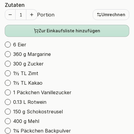
Zutaten
Portion
Umrechnen
Zur Einkaufsliste hinzufügen
6 Eier
360 g Margarine
300 g Zucker
1½ TL Zimt
1½ TL Kakao
1 Päckchen Vanillezucker
0.13 L Rotwein
150 g Schokostreusel
400 g Mehl
1¼ Päckchen Backpulver