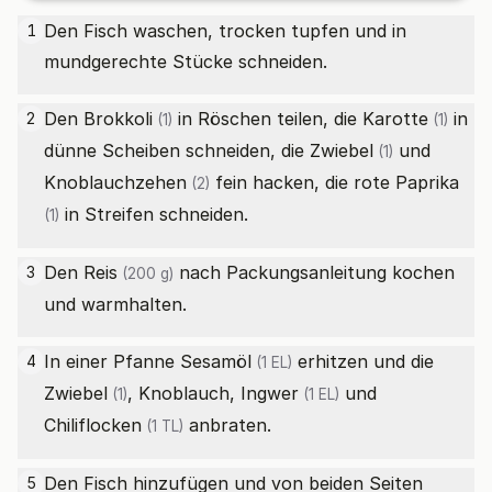
Den Fisch waschen, trocken tupfen und in
1
mundgerechte Stücke schneiden.
Den
Brokkoli
in Röschen teilen, die
Karotte
in
2
(1)
(1)
dünne Scheiben schneiden, die
Zwiebel
und
(1)
Knoblauchzehen
fein hacken, die
rote Paprika
(2)
in Streifen schneiden.
(1)
Den
Reis
nach Packungsanleitung kochen
3
(200 g)
und warmhalten.
In einer Pfanne
Sesamöl
erhitzen und die
4
(1 EL)
Zwiebel
, Knoblauch,
Ingwer
und
(1)
(1 EL)
Chiliflocken
anbraten.
(1 TL)
Den Fisch hinzufügen und von beiden Seiten
5