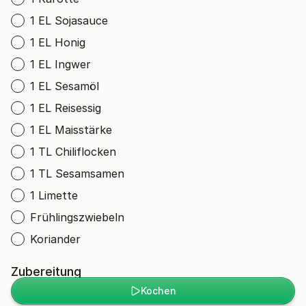
1 EL Sojasauce
1 EL Honig
1 EL Ingwer
1 EL Sesamöl
1 EL Reisessig
1 EL Maisstärke
1 TL Chiliflocken
1 TL Sesamsamen
1 Limette
Frühlingszwiebeln
Koriander
Zubereitung
Kochen