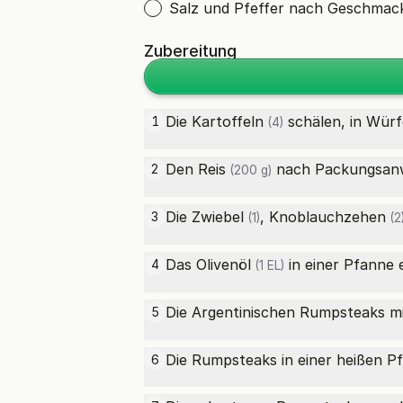
Salz und Pfeffer nach Geschmac
Zubereitung
Die
Kartoffeln
schälen, in Würf
1
(4)
Den
Reis
nach Packungsanwe
2
(200 g)
Die
Zwiebel
,
Knoblauchzehen
3
(1)
(2
Das
Olivenöl
in einer Pfanne e
4
(1 EL)
Die Argentinischen Rumpsteaks mi
5
Die Rumpsteaks in einer heißen Pf
6