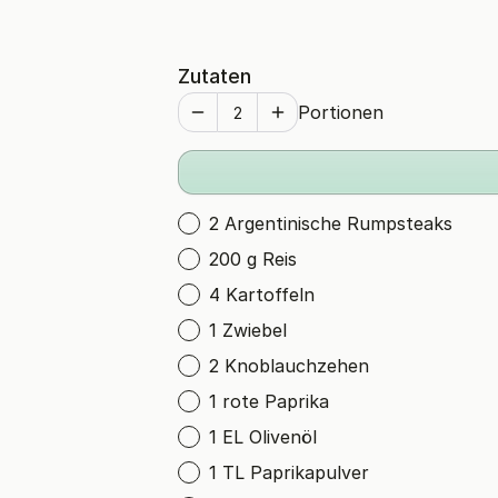
Zutaten
Portionen
2 Argentinische Rumpsteaks
200 g Reis
4 Kartoffeln
1 Zwiebel
2 Knoblauchzehen
1 rote Paprika
1 EL Olivenöl
1 TL Paprikapulver