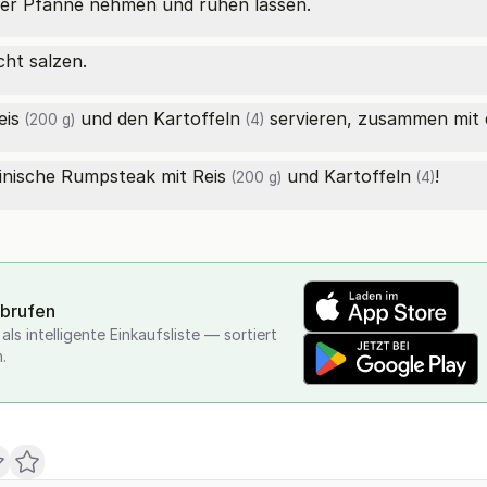
er Pfanne nehmen und ruhen lassen.
cht salzen.
eis
und den
Kartoffeln
servieren, zusammen mit
(200 g)
(4)
tinische Rumpsteak mit
Reis
und
Kartoffeln
!
(200 g)
(4)
abrufen
ls intelligente Einkaufsliste — sortiert
.