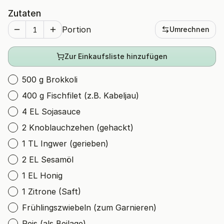
Zutaten
Portion
Umrechnen
Zur Einkaufsliste hinzufügen
500 g Brokkoli
400 g Fischfilet (z.B. Kabeljau)
4 EL Sojasauce
2 Knoblauchzehen (gehackt)
1 TL Ingwer (gerieben)
2 EL Sesamöl
1 EL Honig
1 Zitrone (Saft)
Frühlingszwiebeln (zum Garnieren)
Reis (als Beilage)