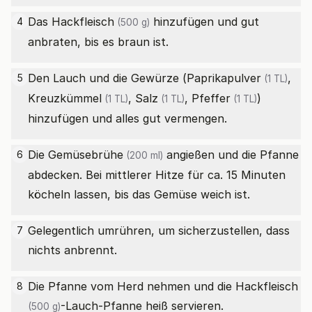
Das
Hackfleisch
hinzufügen und gut
4
(500 g)
anbraten, bis es braun ist.
Den Lauch und die Gewürze (
Paprikapulver
,
5
(1 TL)
Kreuzkümmel
,
Salz
,
Pfeffer
)
(1 TL)
(1 TL)
(1 TL)
hinzufügen und alles gut vermengen.
Die
Gemüsebrühe
angießen und die Pfanne
6
(200 ml)
abdecken. Bei mittlerer Hitze für ca. 15 Minuten
köcheln lassen, bis das Gemüse weich ist.
Gelegentlich umrühren, um sicherzustellen, dass
7
nichts anbrennt.
Die Pfanne vom Herd nehmen und die
Hackfleisch
8
-Lauch-Pfanne heiß servieren.
(500 g)