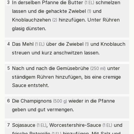
In derselben Pfanne die
Butter
schmelzen
3
(1 EL)
lassen und die gehackte
Zwiebel
und
(1)
Knoblauchzehen
hinzufügen. Unter Rühren
(2)
glasig dünsten.
Das
Mehl
über die
Zwiebel
und Knoblauch
4
(1 EL)
(1)
streuen und kurz anschwitzen lassen.
Nach und nach die
Gemüsebrühe
unter
5
(250 ml)
ständigem Rühren hinzufügen, bis eine cremige
Sauce entsteht.
Die
Champignons
wieder in die Pfanne
6
(500 g)
geben und gut vermengen.
Sojasauce
,
Worcestershire-Sauce
und
7
(1 EL)
(1 EL)
frische Petersilie
hinzufügen. Mit Salz und