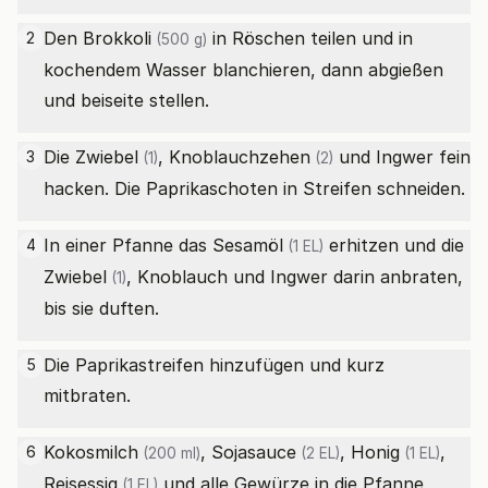
Den
Brokkoli
in Röschen teilen und in
2
(500 g)
kochendem Wasser blanchieren, dann abgießen
und beiseite stellen.
Die
Zwiebel
,
Knoblauchzehen
und Ingwer fein
3
(1)
(2)
hacken. Die Paprikaschoten in Streifen schneiden.
In einer Pfanne das
Sesamöl
erhitzen und die
4
(1 EL)
Zwiebel
, Knoblauch und Ingwer darin anbraten,
(1)
bis sie duften.
Die Paprikastreifen hinzufügen und kurz
5
mitbraten.
Kokosmilch
,
Sojasauce
,
Honig
,
6
(200 ml)
(2 EL)
(1 EL)
Reisessig
und alle Gewürze in die Pfanne
(1 EL)