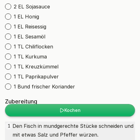
2 EL Sojasauce
1 EL Honig
1 EL Reisessig
1 EL Sesamöl
1 TL Chiliflocken
1 TL Kurkuma
1 TL Kreuzkümmel
1 TL Paprikapulver
1 Bund frischer Koriander
Zubereitung
Kochen
Den Fisch in mundgerechte Stücke schneiden und
1
mit etwas Salz und Pfeffer würzen.