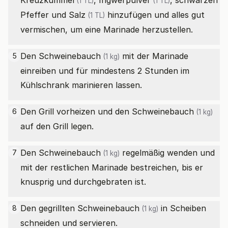
Kreuzkümmel
,
Ingwerpulver
, schwarzen
(1 TL)
(1 TL)
Pfeffer und
Salz
hinzufügen und alles gut
(1 TL)
vermischen, um eine Marinade herzustellen.
Den
Schweinebauch
mit der Marinade
5
(1 kg)
einreiben und für mindestens 2 Stunden im
Kühlschrank marinieren lassen.
Den Grill vorheizen und den
Schweinebauch
6
(1 kg)
auf den Grill legen.
Den
Schweinebauch
regelmäßig wenden und
7
(1 kg)
mit der restlichen Marinade bestreichen, bis er
knusprig und durchgebraten ist.
Den gegrillten
Schweinebauch
in Scheiben
8
(1 kg)
schneiden und servieren.