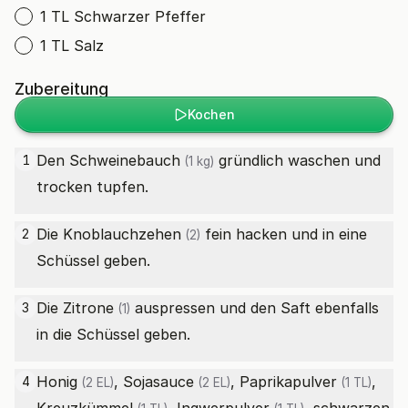
1 TL Schwarzer Pfeffer
1 TL Salz
Zubereitung
Kochen
Den
Schweinebauch
gründlich waschen und
1
(1 kg)
trocken tupfen.
Die
Knoblauchzehen
fein hacken und in eine
2
(2)
Schüssel geben.
Die
Zitrone
auspressen und den Saft ebenfalls
3
(1)
in die Schüssel geben.
Honig
,
Sojasauce
,
Paprikapulver
,
4
(2 EL)
(2 EL)
(1 TL)