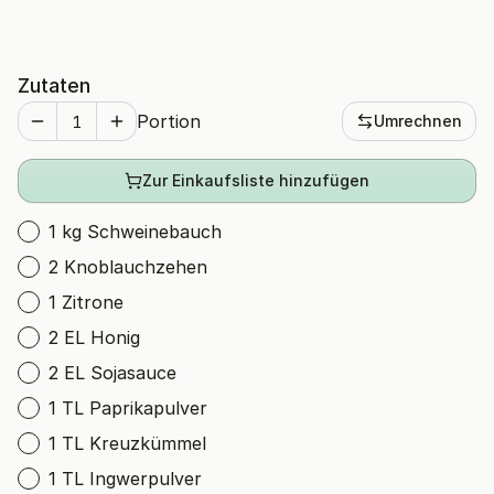
Zutaten
Portion
Umrechnen
Zur Einkaufsliste hinzufügen
1 kg Schweinebauch
2 Knoblauchzehen
1 Zitrone
2 EL Honig
2 EL Sojasauce
1 TL Paprikapulver
1 TL Kreuzkümmel
1 TL Ingwerpulver