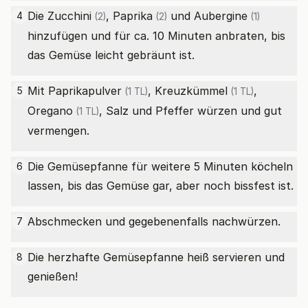
Die
Zucchini
,
Paprika
und
Aubergine
4
(2)
(2)
(1)
hinzufügen und für ca. 10 Minuten anbraten, bis
das Gemüse leicht gebräunt ist.
Mit
Paprikapulver
,
Kreuzkümmel
,
5
(1 TL)
(1 TL)
Oregano
, Salz und Pfeffer würzen und gut
(1 TL)
vermengen.
Die Gemüsepfanne für weitere 5 Minuten köcheln
6
lassen, bis das Gemüse gar, aber noch bissfest ist.
Abschmecken und gegebenenfalls nachwürzen.
7
Die herzhafte Gemüsepfanne heiß servieren und
8
genießen!