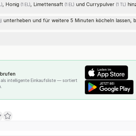
,
Honig
,
Limettensaft
und
Currypulver
hin
L)
(1 EL)
(1 EL)
(1 TL)
unterheben und für weitere 5 Minuten köcheln lassen, bis
)
abrufen
ls intelligente Einkaufsliste — sortiert
.