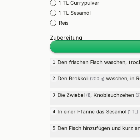
1 TL Currypulver
1 TL Sesamöl
Reis
Zubereitung
Den frischen Fisch waschen, tro
1
Den
Brokkoli
waschen, in Rö
2
(200 g)
Die
Zwiebel
,
Knoblauchzehen
3
(1)
(2
In einer Pfanne das
Sesamöl
4
(1 TL)
Den Fisch hinzufügen und kurz an
5