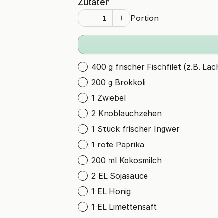
Zutaten
Portion
400 g frischer Fischfilet (z.B. La
200 g Brokkoli
1 Zwiebel
2 Knoblauchzehen
1 Stück frischer Ingwer
1 rote Paprika
200 ml Kokosmilch
2 EL Sojasauce
1 EL Honig
1 EL Limettensaft