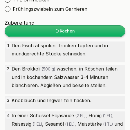
Frühlingszwiebeln zum Garnieren
Zubereitung
Kochen
Den Fisch abspülen, trocken tupfen und in
1
mundgerechte Stücke schneiden.
Den
Brokkoli
waschen, in Röschen teilen
2
(500 g)
und in kochendem Salzwasser 3-4 Minuten
blanchieren. Abgießen und beiseite stellen.
Knoblauch und Ingwer fein hacken.
3
In einer Schüssel
Sojasauce
,
Honig
,
4
(2 EL)
(1 EL)
Reisessig
,
Sesamöl
,
Maisstärke
und
(1 EL)
(1 EL)
(1 TL)