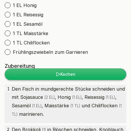
1 EL Honig
1 EL Reisessig
1 EL Sesamöl
1 TL Maisstärke
1 TL Chiliflocken
Frühlingszwiebeln zum Garnieren
Zubereitung
Kochen
Den Fisch in mundgerechte Stücke schneiden und
1
mit
Sojasauce
,
Honig
,
Reisessig
,
(2 EL)
(1 EL)
(1 EL)
Sesamöl
,
Maisstärke
und
Chiliflocken
(1 EL)
(1 TL)
(1
marinieren.
TL)
Den
Brokkoli
in Röschen schneiden, Knoblauch
2
(1)