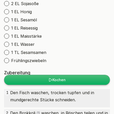
2 EL Sojasoße
1 EL Honig
1 EL Sesamöl
1 EL Reisessig
1 EL Maisstärke
1 EL Wasser
1 TL Sesamsamen
Frühlingszwiebeln
Zubereitung
Kochen
Den Fisch waschen, trocken tupfen und in
1
mundgerechte Stücke schneiden.
Den
Brokkoli
waschen, in Röschen teilen und in
2
(1)