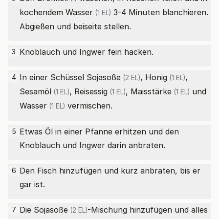
kochendem
Wasser
3-4 Minuten blanchieren.
(1 EL)
Abgießen und beiseite stellen.
Knoblauch und Ingwer fein hacken.
3
In einer Schüssel
Sojasoße
,
Honig
,
4
(2 EL)
(1 EL)
Sesamöl
,
Reisessig
,
Maisstärke
und
(1 EL)
(1 EL)
(1 EL)
Wasser
vermischen.
(1 EL)
Etwas Öl in einer Pfanne erhitzen und den
5
Knoblauch und Ingwer darin anbraten.
Den Fisch hinzufügen und kurz anbraten, bis er
6
gar ist.
Die
Sojasoße
-Mischung hinzufügen und alles
7
(2 EL)