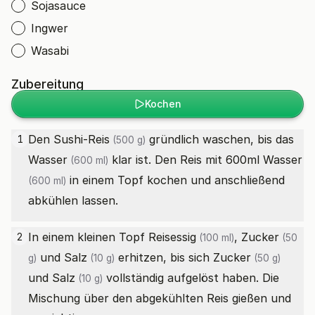
Sojasauce
Ingwer
Wasabi
Zubereitung
Kochen
Den
Sushi-Reis
gründlich waschen, bis das
1
(500 g)
Wasser
klar ist. Den Reis mit 600ml
Wasser
(600 ml)
in einem Topf kochen und anschließend
(600 ml)
abkühlen lassen.
In einem kleinen Topf
Reisessig
,
Zucker
2
(100 ml)
(50
und
Salz
erhitzen, bis sich
Zucker
g)
(10 g)
(50 g)
und
Salz
vollständig aufgelöst haben. Die
(10 g)
Mischung über den abgekühlten Reis gießen und