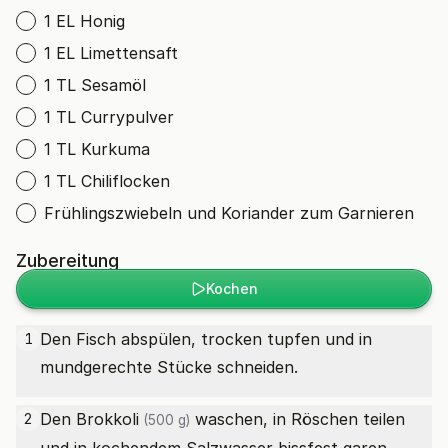
1 EL Honig
1 EL Limettensaft
1 TL Sesamöl
1 TL Currypulver
1 TL Kurkuma
1 TL Chiliflocken
Frühlingszwiebeln und Koriander zum Garnieren
Zubereitung
Kochen
Den Fisch abspülen, trocken tupfen und in
1
mundgerechte Stücke schneiden.
Den
Brokkoli
waschen, in Röschen teilen
2
(500 g)