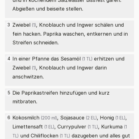
und in kochendem Salzwasser bissfest garen.
Abgießen und beiseite stellen.
Zwiebel
, Knoblauch und Ingwer schälen und
3
(1)
fein hacken. Paprika waschen, entkernen und in
Streifen schneiden.
In einer Pfanne das
Sesamöl
erhitzen und
4
(1 TL)
Zwiebel
, Knoblauch und Ingwer darin
(1)
anschwitzen.
Die Paprikastreifen hinzufügen und kurz
5
mitbraten.
Kokosmilch
,
Sojasauce
,
Honig
,
6
(200 ml)
(2 EL)
(1 EL)
Limettensaft
,
Currypulver
,
Kurkuma
(1 EL)
(1 TL)
(1
und
Chiliflocken
dazugeben und alles gut
TL)
(1 TL)