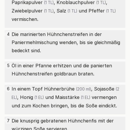
Paprikapulver
,
Knoblauchpulver
,
(1 TL)
(1 TL)
Zwiebelpulver
,
Salz
und
Pfeffer
(1 TL)
(1 TL)
(1 TL)
vermischen.
Die marinierten Hühnchenstreifen in der
4
Paniermehlmischung wenden, bis sie gleichmäßig
bedeckt sind.
Öl in einer Pfanne erhitzen und die panierten
5
Hühnchenstreifen goldbraun braten.
In einem Topf
Hühnerbrühe
,
Sojasoße
6
(200 ml)
(2
,
Honig
und
Maisstärke
vermengen
EL)
(1 EL)
(1 EL)
und zum Kochen bringen, bis die Soße eindickt.
Die knusprig gebratenen Hühnchenfis mit der
7
würzigen Soße servieren.