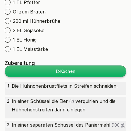
1 TL Pfeffer
Öl zum Braten
200 ml Hühnerbrühe
2 EL Sojasoße
1 EL Honig
1 EL Maisstärke
Zubereitung
Kochen
Die Hühnchenbrustfilets in Streifen schneiden.
1
In einer Schüssel die
Eier
verquirlen und die
2
(2)
Hühnchenstreifen darin einlegen.
In einer separaten Schüssel das
Paniermehl
,
3
(100 g)