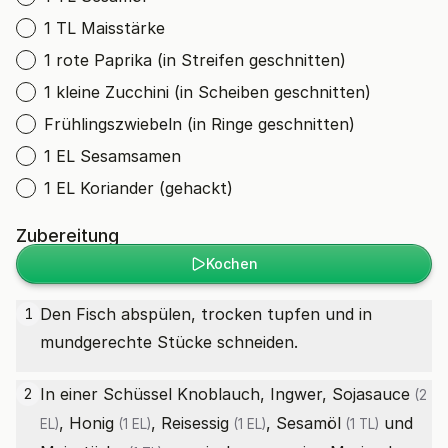
1 TL Maisstärke
1 rote Paprika (in Streifen geschnitten)
1 kleine Zucchini (in Scheiben geschnitten)
Frühlingszwiebeln (in Ringe geschnitten)
1 EL Sesamsamen
1 EL Koriander (gehackt)
Zubereitung
Kochen
Den Fisch abspülen, trocken tupfen und in
1
mundgerechte Stücke schneiden.
In einer Schüssel Knoblauch, Ingwer,
Sojasauce
2
(2
,
Honig
,
Reisessig
,
Sesamöl
und
EL)
(1 EL)
(1 EL)
(1 TL)