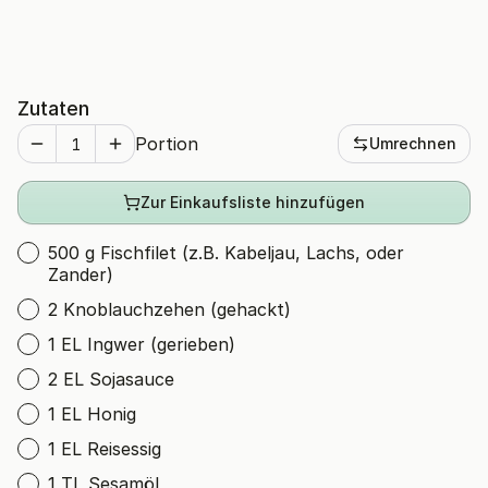
Zutaten
Portion
Umrechnen
Zur Einkaufsliste hinzufügen
500 g Fischfilet (z.B. Kabeljau, Lachs, oder
Zander)
2 Knoblauchzehen (gehackt)
1 EL Ingwer (gerieben)
2 EL Sojasauce
1 EL Honig
1 EL Reisessig
1 TL Sesamöl