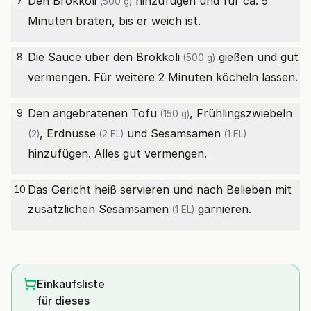
Den
Brokkoli
hinzufügen und für ca. 5
7
(500 g)
Minuten braten, bis er weich ist.
Die Sauce über den
Brokkoli
gießen und gut
8
(500 g)
vermengen. Für weitere 2 Minuten köcheln lassen.
Den angebratenen
Tofu
,
Frühlingszwiebeln
9
(150 g)
,
Erdnüsse
und
Sesamsamen
(2)
(2 EL)
(1 EL)
hinzufügen. Alles gut vermengen.
Das Gericht heiß servieren und nach Belieben mit
10
zusätzlichen
Sesamsamen
garnieren.
(1 EL)
Einkaufsliste
für dieses