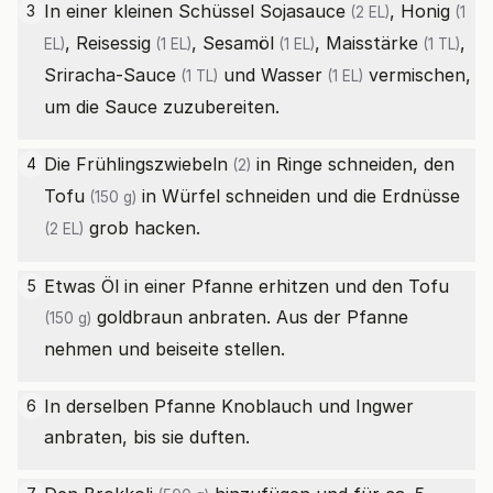
In einer kleinen Schüssel
Sojasauce
,
Honig
3
(2 EL)
(1
,
Reisessig
,
Sesamöl
,
Maisstärke
,
EL)
(1 EL)
(1 EL)
(1 TL)
Sriracha-Sauce
und
Wasser
vermischen,
(1 TL)
(1 EL)
um die Sauce zuzubereiten.
Die
Frühlingszwiebeln
in Ringe schneiden, den
4
(2)
Tofu
in Würfel schneiden und die
Erdnüsse
(150 g)
grob hacken.
(2 EL)
Etwas Öl in einer Pfanne erhitzen und den
Tofu
5
goldbraun anbraten. Aus der Pfanne
(150 g)
nehmen und beiseite stellen.
In derselben Pfanne Knoblauch und Ingwer
6
anbraten, bis sie duften.