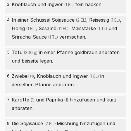
Knoblauch und
Ingwer
fein hacken.
3
(1 EL)
In einer Schüssel
Sojasauce
,
Reisessig
,
4
(2 EL)
(1 EL)
Honig
,
Sesamöl
,
Maisstärke
und
(1 EL)
(1 EL)
(1 TL)
Sriracha-Sauce
vermischen.
(1 TL)
Tofu
in einer Pfanne goldbraun anbraten
5
(300 g)
und beiseite legen.
Zwiebel
, Knoblauch und
Ingwer
in
6
(1)
(1 EL)
derselben Pfanne anbraten.
Karotte
und
Paprika
hinzufügen und kurz
7
(1)
(1)
anbraten.
Die
Sojasauce
-Mischung hinzufügen und
8
(2 EL)