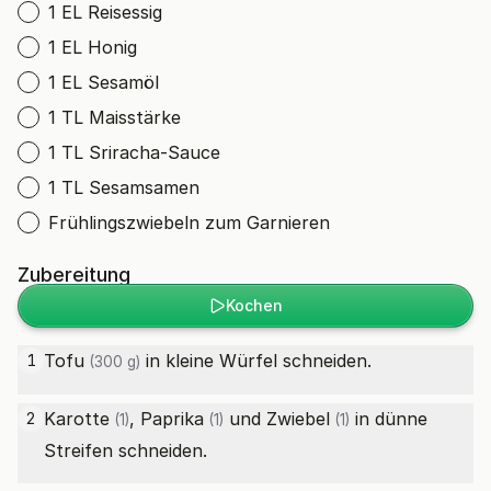
1 EL Reisessig
1 EL Honig
1 EL Sesamöl
1 TL Maisstärke
1 TL Sriracha-Sauce
1 TL Sesamsamen
Frühlingszwiebeln zum Garnieren
Zubereitung
Kochen
Tofu
in kleine Würfel schneiden.
1
(300 g)
Karotte
,
Paprika
und
Zwiebel
in dünne
2
(1)
(1)
(1)
Streifen schneiden.