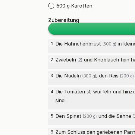
500 g Karotten
Zubereitung
Die
Hähnchenbrust
in klei
1
(500 g)
Zwiebeln
und Knoblauch fein hac
2
(2)
Die
Nudeln
, den
Reis
3
(300 g)
(200 g)
Die
Tomaten
würfeln und hinzu
4
(4)
sind.
Den
Spinat
und die
Sahne
5
(200 g)
(
Zum Schluss den geriebenen
Par
6