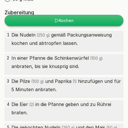
Zubereitung
Kochen
Die
Nudeln
gemäß Packungsanweisung
1
(250 g)
kochen und abtropfen lassen.
In einer Pfanne die
Schinkenwürfel
2
(100 g)
anbraten, bis sie knusprig sind.
Die
Pilze
und
Paprika
hinzufügen und für
3
(100 g)
(1)
5 Minuten anbraten.
Die
Eier
in die Pfanne geben und zu Rührei
4
(2)
braten.
Die gekochten
Nudeln
und den
Mais
5
(250 g)
(50 g)