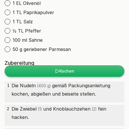
1 EL Olivenöl
1 TL Paprikapulver
1 TL Salz
½ TL Pfeffer
100 ml Sahne
50 g geriebener Parmesan
Zubereitung
Kochen
Die
Nudeln
gemäß Packungsanleitung
1
(400 g)
kochen, abgießen und beiseite stellen.
Die
Zwiebel
und
Knoblauchzehen
fein
2
(1)
(2)
hacken.