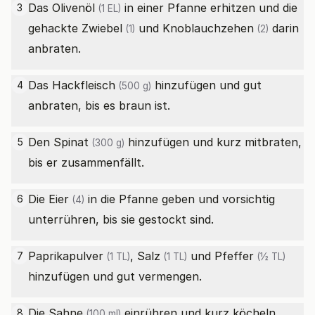
Das
Olivenöl
in einer Pfanne erhitzen und die
3
(1 EL)
gehackte
Zwiebel
und
Knoblauchzehen
darin
(1)
(2)
anbraten.
Das
Hackfleisch
hinzufügen und gut
4
(500 g)
anbraten, bis es braun ist.
Den
Spinat
hinzufügen und kurz mitbraten,
5
(300 g)
bis er zusammenfällt.
Die
Eier
in die Pfanne geben und vorsichtig
6
(4)
unterrühren, bis sie gestockt sind.
Paprikapulver
,
Salz
und
Pfeffer
7
(1 TL)
(1 TL)
(½ TL)
hinzufügen und gut vermengen.
Die
Sahne
einrühren und kurz köcheln
8
(100 ml)