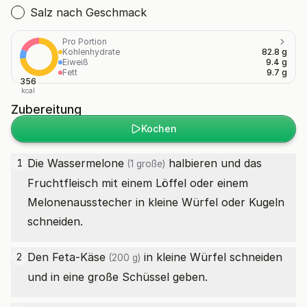
Salz nach Geschmack
Pro Portion
Kohlenhydrate
82.8 g
Eiweiß
9.4 g
Fett
9.7 g
356
kcal
Zubereitung
Kochen
Die
Wassermelone
halbieren und das
1
(1 große)
Fruchtfleisch mit einem Löffel oder einem
Melonenausstecher in kleine Würfel oder Kugeln
schneiden.
Den
Feta-Käse
in kleine Würfel schneiden
2
(200 g)
und in eine große Schüssel geben.