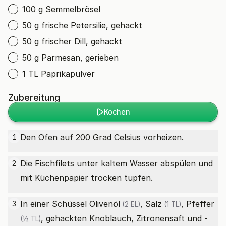
100 g Semmelbrösel
50 g frische Petersilie, gehackt
50 g frischer Dill, gehackt
50 g Parmesan, gerieben
1 TL Paprikapulver
Zubereitung
Kochen
Den Ofen auf 200 Grad Celsius vorheizen.
1
Die Fischfilets unter kaltem Wasser abspülen und
2
mit Küchenpapier trocken tupfen.
In einer Schüssel
Olivenöl
,
Salz
,
Pfeffer
3
(2 EL)
(1 TL)
, gehackten Knoblauch, Zitronensaft und -
(½ TL)