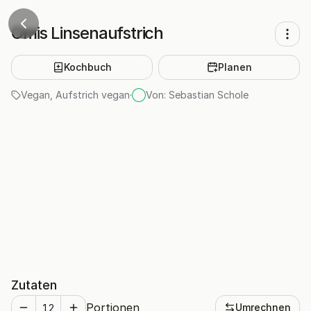
Omis Linsenaufstrich
Kochbuch
Planen
Vegan
,
Aufstrich vegan
·
Von:
Sebastian Schole
Zutaten
Portionen
Umrechnen