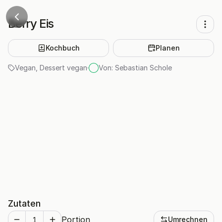
Berry Eis
Kochbuch
Planen
Vegan
,
Dessert vegan
·
Von:
Sebastian Schole
Zutaten
Portion
Umrechnen