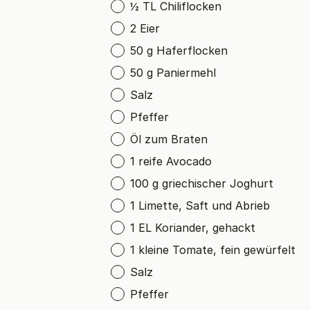
½ TL Chiliflocken
2 Eier
50 g Haferflocken
50 g Paniermehl
Salz
Pfeffer
Öl zum Braten
1 reife Avocado
100 g griechischer Joghurt
1 Limette, Saft und Abrieb
1 EL Koriander, gehackt
1 kleine Tomate, fein gewürfelt
Salz
Pfeffer