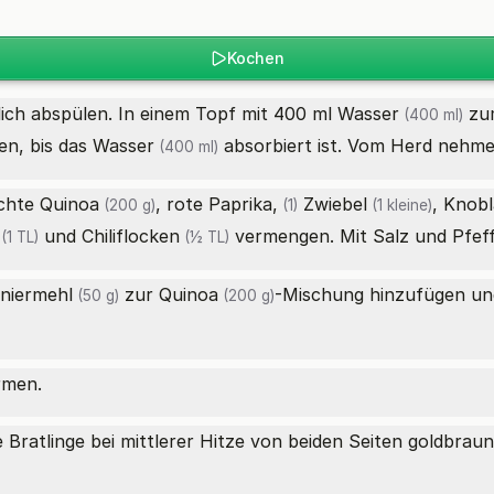
Kochen
lich abspülen. In einem Topf mit 400 ml
Wasser
zum
(400 ml)
en, bis das
Wasser
absorbiert ist. Vom Herd nehme
(400 ml)
ochte
Quinoa
,
rote Paprika,
Zwiebel
, Knob
(200 g)
(1)
(1 kleine)
und
Chiliflocken
vermengen. Mit Salz und Pfef
(1 TL)
(½ TL)
niermehl
zur
Quinoa
-Mischung hinzufügen un
(50 g)
(200 g)
rmen.
e Bratlinge bei mittlerer Hitze von beiden Seiten goldbrau