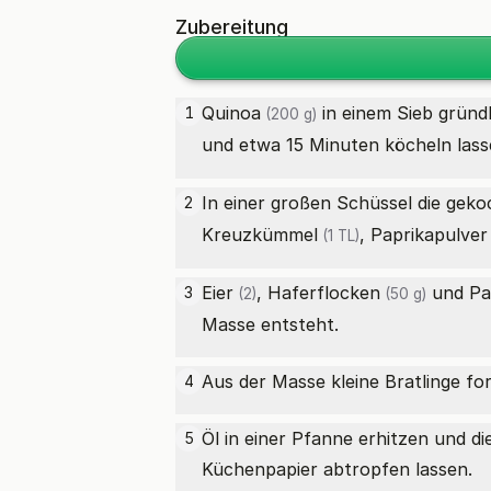
Zubereitung
Quinoa
in einem Sieb gründ
1
(200 g)
und etwa 15 Minuten köcheln lass
In einer großen Schüssel die gek
2
Kreuzkümmel
,
Paprikapulver
(1 TL)
Eier
,
Haferflocken
und
Pa
3
(2)
(50 g)
Masse entsteht.
Aus der Masse kleine Bratlinge fo
4
Öl in einer Pfanne erhitzen und di
5
Küchenpapier abtropfen lassen.