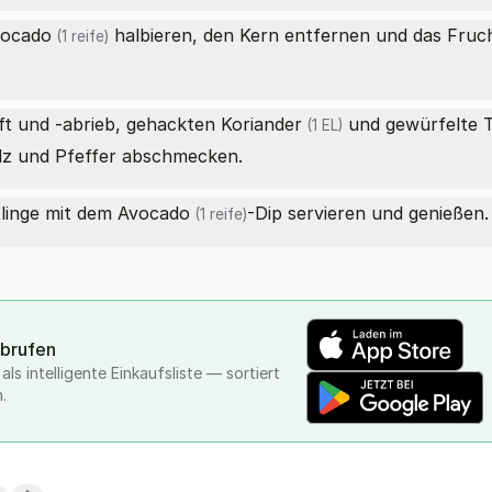
ocado
halbieren, den Kern entfernen und das Frucht
(1 reife)
ft und -abrieb, gehackten
Koriander
und gewürfelte
(1 EL)
lz und Pfeffer abschmecken.
tlinge mit dem
Avocado
-Dip servieren und genießen.
(1 reife)
abrufen
ls intelligente Einkaufsliste — sortiert
.