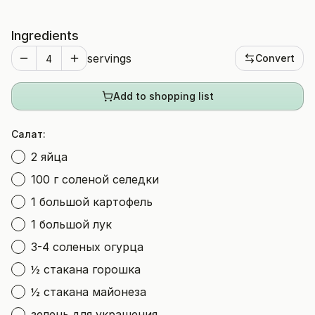
Ingredients
servings
Convert
Add to shopping list
Салат:
2 яйца
100 г соленой селедки
1 большой картофель
1 большой лук
3-4 соленых огурца
½ стакана горошка
½ стакана майонеза
зелень для украшения