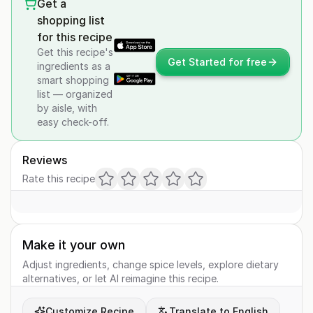
Get a
shopping list
for this recipe
Get this recipe's
Get Started for free
ingredients as a
smart shopping
list — organized
by aisle, with
easy check-off.
Reviews
Rate this recipe
Make it your own
Adjust ingredients, change spice levels, explore dietary
alternatives, or let AI reimagine this recipe.
Customize Recipe
Translate to English