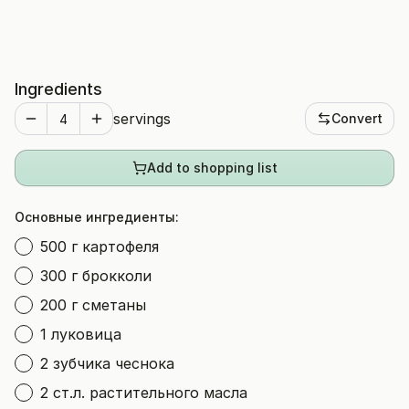
Ingredients
servings
Convert
Add to shopping list
Основные ингредиенты:
500 г картофеля
300 г брокколи
200 г сметаны
1 луковица
2 зубчика чеснока
2 ст.л. растительного масла