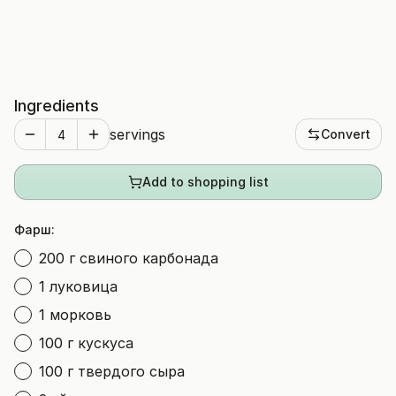
Ingredients
servings
Convert
Add to shopping list
Фарш:
200 г свиного карбонада
1 луковица
1 морковь
100 г кускуса
100 г твердого сыра