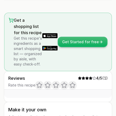
Get a
shopping list
for this recipe
Get this recipe's
Get Started for free
ingredients as a
smart shopping
list — organized
by aisle, with
easy check-off.
Reviews
4
/5
(
1
)
Rate this recipe
Make it your own