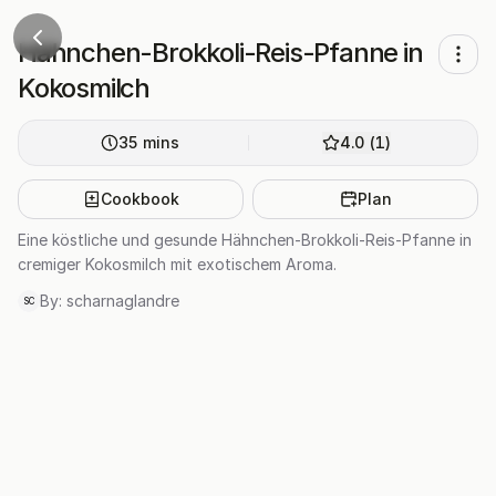
Hähnchen-Brokkoli-Reis-Pfanne in
Kokosmilch
35
mins
4.0
(
1
)
Cookbook
Plan
Eine köstliche und gesunde Hähnchen-Brokkoli-Reis-Pfanne in
cremiger Kokosmilch mit exotischem Aroma.
By:
scharnaglandre
SC