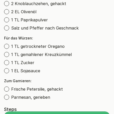
2 Knoblauchzehen, gehackt
2 EL Olivenöl
1 TL Paprikapulver
Salz und Pfeffer nach Geschmack
Für das Würzen:
1 TL getrockneter Oregano
1 TL gemahlener Kreuzkümmel
1 TL Zucker
1 EL Sojasauce
Zum Garnieren:
Frische Petersilie, gehackt
Parmesan, gerieben
Steps