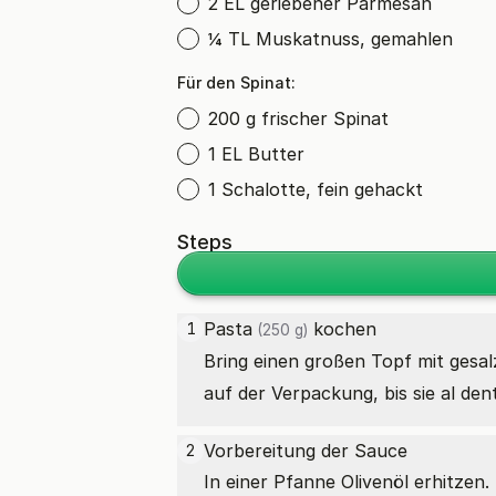
2 EL geriebener Parmesan
¼ TL Muskatnuss, gemahlen
Für den Spinat:
200 g frischer Spinat
1 EL Butter
1 Schalotte, fein gehackt
Steps
Pasta
kochen
1
(250 g)
Bring einen großen Topf mit ges
auf der Verpackung, bis sie al de
Vorbereitung der Sauce
2
In einer Pfanne Olivenöl erhitze