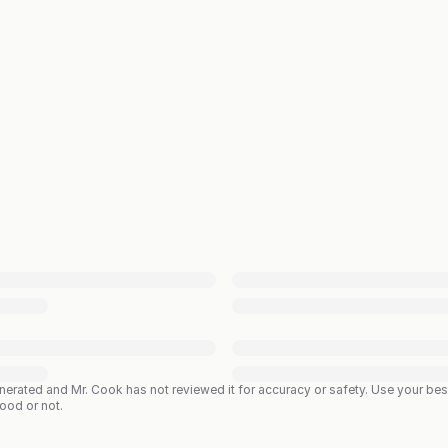
enerated and Mr. Cook has not reviewed it for accuracy or safety. Use your b
good or not.