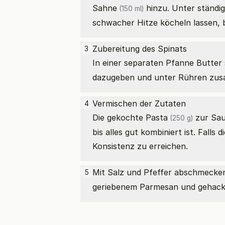
Sahne
hinzu. Unter ständi
(150 ml)
schwacher Hitze köcheln lassen, bis
Zubereitung des Spinats
3
In einer separaten Pfanne Butter
dazugeben und unter Rühren zusa
Vermischen der Zutaten
4
Die gekochte
Pasta
zur Sau
(250 g)
bis alles gut kombiniert ist. Fal
Konsistenz zu erreichen.
Mit Salz und Pfeffer abschmecken
5
geriebenem Parmesan und gehackte