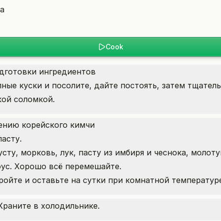
са
Cook
одготовки ингредиентов
пные куски и посолите, дайте постоять, затем тщател
кой соломкой.
лению корейского кимчи
асту.
ту, морковь, лук, пасту из имбиря и чеснока, молоту
оус. Хорошо всё перемешайте.
кройте и оставьте на сутки при комнатной температур
Храните в холодильнике.