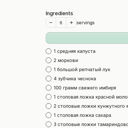
Ingredients
servings
1 средняя капуста
2 моркови
1 большой репчатый лук
4 зубчика чеснока
100 грамм свежего имбиря
1 столовая ложка красной мол
2 столовые ложки кунжутного 
1 столовая ложка сахара
3 столовые ложки тамариндово