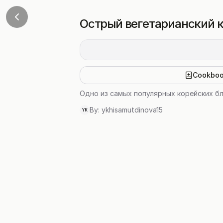
Острый вегетарианский к
Cookbo
Одно из самых популярных корейских бл
By:
ykhisamutdinova15
YK