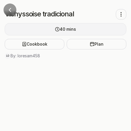
Vichyssoise tradicional
40
mins
Cookbook
Plan
By:
loresam458
LO