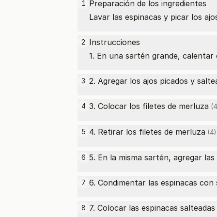
Preparación de los ingredientes
1
Lavar las espinacas y picar los ajo
Instrucciones
2
1. En una sartén grande, calentar 
2. Agregar los ajos picados y salt
3
3. Colocar los
filetes de merluza
4
(4
4. Retirar los
filetes de merluza
5
(4)
5. En la misma sartén, agregar las
6
6. Condimentar las espinacas con s
7
7. Colocar las espinacas salteadas
8