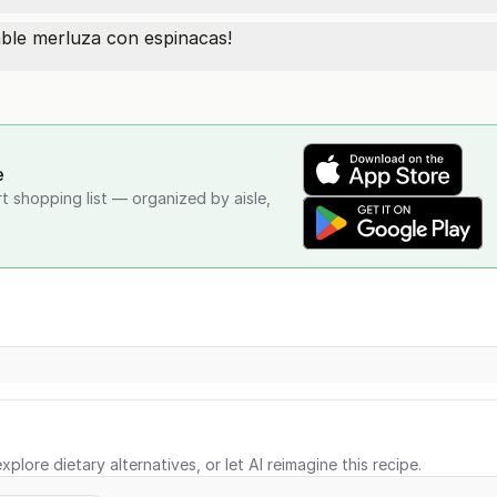
dable merluza con espinacas!
e
rt shopping list — organized by aisle,
xplore dietary alternatives, or let AI reimagine this recipe.