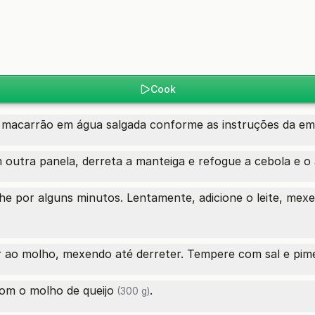
Cook
 macarrão em água salgada conforme as instruções da e
outra panela, derreta a manteiga e refogue a cebola e o 
inhe por alguns minutos. Lentamente, adicione o leite, m
r ao molho, mexendo até derreter. Tempere com sal e pim
 com o molho
de queijo
.
(300 g)