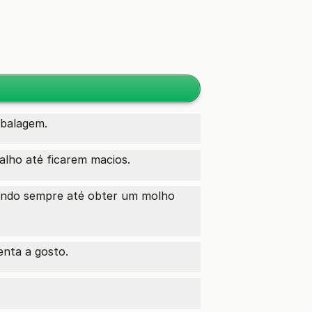
mbalagem.
alho até ficarem macios.
exendo sempre até obter um molho
enta a gosto.