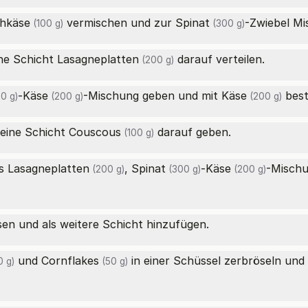
chkäse
vermischen und zur
Spinat
-Zwiebel M
(100 g)
(300 g)
ine Schicht
Lasagneplatten
darauf verteilen.
(200 g)
-
Käse
-Mischung geben und mit
Käse
best
0 g)
(200 g)
(200 g)
eine Schicht
Couscous
darauf geben.
(100 g)
us
Lasagneplatten
,
Spinat
-
Käse
-Misch
(200 g)
(300 g)
(200 g)
en und als weitere Schicht hinzufügen.
und
Cornflakes
in einer Schüssel zerbröseln und 
 g)
(50 g)