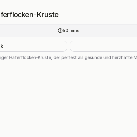
aferflocken-Kruste
50
mins
ok
riger Haferflocken-Kruste, der perfekt als gesunde und herzhafte Ma