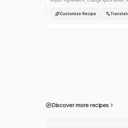
Adjust ingredients, change spice levels, e
Customize Recipe
Translat
Discover more recipes