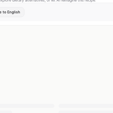
xplore dietary alternatives, or let AI reimagine this recipe.
e to English