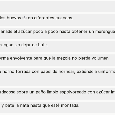
 los
huevos
en diferentes cuencos.
(6)
 y añade el azúcar poco a poco hasta obtener un merengue
engue sin dejar de batir.
forma envolvente para que la mezcla no pierda volumen.
de horno forrada con papel de hornear, extiéndela unifor
idadosa sobre un paño limpio espolvoreado con azúcar imp
a y bate la nata hasta que esté montada.