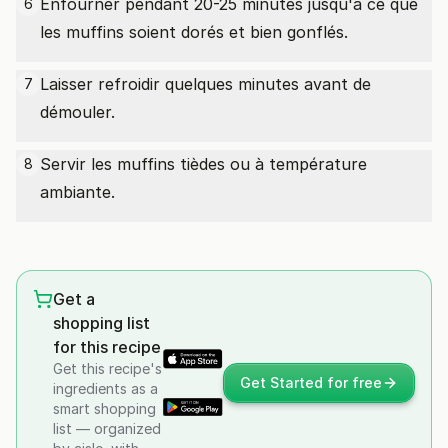
Enfourner pendant 20-25 minutes jusqu'à ce que
6
les muffins soient dorés et bien gonflés.
Laisser refroidir quelques minutes avant de
7
démouler.
Servir les muffins tièdes ou à température
8
ambiante.
Get a
shopping list
for this recipe
Get this recipe's
Get Started for free
ingredients as a
smart shopping
list — organized