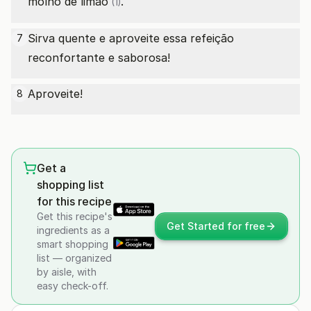
molho de
limão
.
(1)
Sirva quente e aproveite essa refeição
7
reconfortante e saborosa!
Aproveite!
8
Get a
shopping list
for this recipe
Get this recipe's
Get Started for free
ingredients as a
smart shopping
list — organized
by aisle, with
easy check-off.