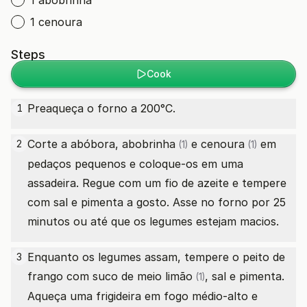
1 abobrinha
1 cenoura
Steps
Cook
Preaqueça o forno a 200°C.
1
Corte a abóbora,
abobrinha
e
cenoura
em
2
(1)
(1)
pedaços pequenos e coloque-os em uma
assadeira. Regue com um fio de azeite e tempere
com sal e pimenta a gosto. Asse no forno por 25
minutos ou até que os legumes estejam macios.
Enquanto os legumes assam, tempere o peito de
3
frango com suco de meio
limão
, sal e pimenta.
(1)
Aqueça uma frigideira em fogo médio-alto e