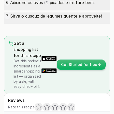
Adicione os
ovos
picados e misture bem.
6
(2)
Sirva o cuscuz de legumes quente e aproveite!
7
Get a
shopping list
for this recipe
Get this recipe's
Get Started for free
ingredients as a
smart shopping
list — organized
by aisle, with
easy check-off.
Reviews
Rate this recipe