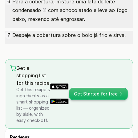
Para a cobertura, misture uma
lata de leite
6
condensado
com achocolatado e leve ao fogo
(1)
baixo, mexendo até engrossar.
Despeje a cobertura sobre o bolo já frio e sirva.
7
Get a
shopping list
for this recipe
Get this recipe's
Get Started for free
ingredients as a
smart shopping
list — organized
by aisle, with
easy check-off.
Reviews