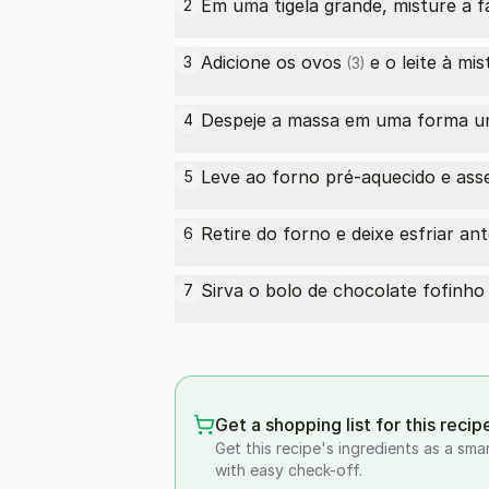
Em uma tigela grande, misture a f
2
Adicione os
ovos
e o leite à m
3
(3)
Despeje a massa em uma forma un
4
Leve ao forno pré-aquecido e asse
5
Retire do forno e deixe esfriar an
6
Sirva o bolo de chocolate fofinho 
7
Get a shopping list for this recip
Get this recipe's ingredients as a sma
with easy check-off.