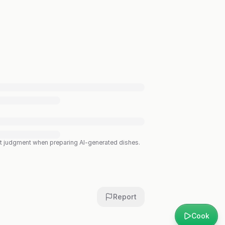
est judgment when preparing AI-generated dishes.
Report
Cook