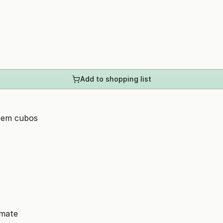
Add to shopping list
o em cubos
omate