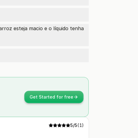
rroz esteja macio e o líquido tenha
Get Started for free
5
/5
(
1
)