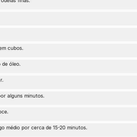
odelas finas.
 em cubos.
de óleo.
r.
or alguns minutos.
oce.
o médio por cerca de 15-20 minutos.