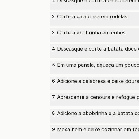
Descasque e corte a cenoura em r
1
Corte a calabresa em rodelas.
2
Corte a abobrinha em cubos.
3
Descasque e corte a batata doce
4
Em uma panela, aqueça um pouco 
5
Adicione a calabresa e deixe doura
6
Acrescente a cenoura e refogue p
7
Adicione a abobrinha e a batata d
8
Mexa bem e deixe cozinhar em fog
9