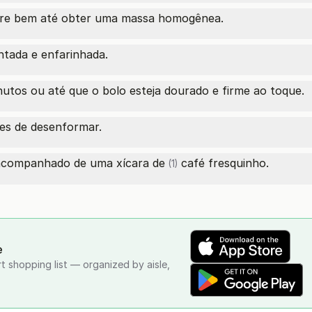
sture bem até obter uma massa homogênea.
tada e enfarinhada.
tos ou até que o bolo esteja dourado e firme ao toque.
tes de desenformar.
o acompanhado de uma
xícara de
café fresquinho.
(1)
e
rt shopping list — organized by aisle,