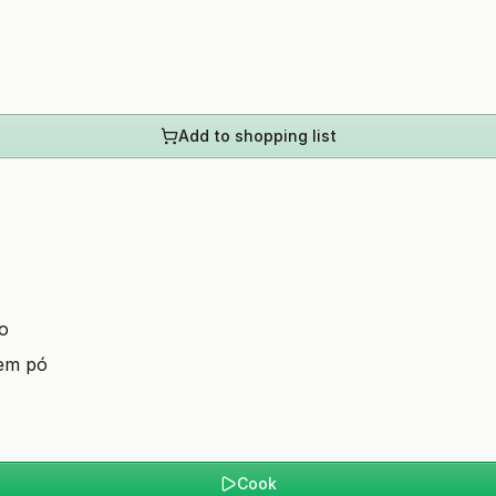
Add to shopping list
ho
 em pó
Cook