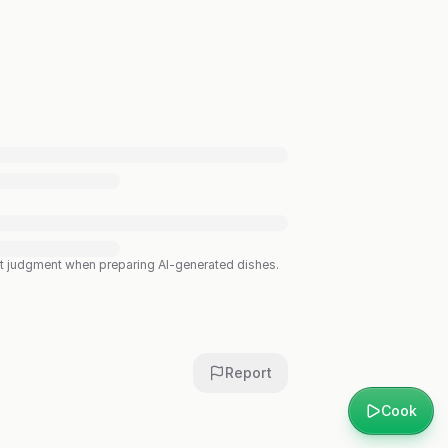
est judgment when preparing AI-generated dishes.
Report
Cook